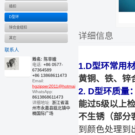
插扣
D型环
锌合金纽扣
详细信息
其它
联系人
姓名:
陈菲娥
1.D型环常用
电话:
+86 0577-
67364589
+86 13868611473
黄铜、铁、锌
Email:
hgzipper2011@hotmail.com
2. D型环质量
WhatsApp:
8613868611473
能过5级以上
详细地址:
浙江省温
州市永嘉县瓯北镇中
楠国际广场
不生锈（部分
到颜色处理到