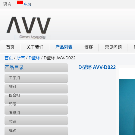
语言:
中文
中文
English
首页
关于我们
产品列表
博客
常见问题
首页
/
所有
/
D型环
/
D型环 AVV-D022
产品目录
D型环 AVV-D022
工字扣
铆钉
四合扣
鸡眼
五爪扣
拉链
裤钩