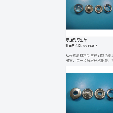
添加到愿望单
珠光五爪扣 AVV-PS036
从采购原材料到生产到颜色处
出货，每一步层层严格把关，
最好的钮扣给您