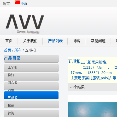
语言:
中文
中文
English
首页
关于我们
产品列表
博客
常见问题
首页
/
所有
/
五爪扣
产品目录
五爪扣
五爪扣常用规格:
（111#）7.5mm、（
工字扣
17mm、 （888#）20mm
铆钉
主要用于婴儿服装,polo衫 等
四合扣
28个结果
列表
鸡眼
五爪扣
拉链
裤钩