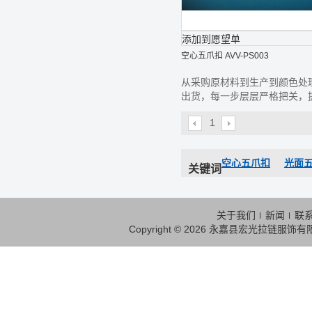
添加到愿望单
空心五爪扣 AVV-PS003
从采购原材料到生产到颜色处
出货，每一步层层严格把关，
最好的钮扣给您
1
空心五爪扣
光面
关键词
关于我们
新闻
联
Copyright © 2026
永嘉县宏光拉链服饰有