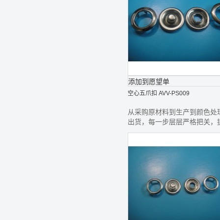
添加到愿望单
空心五爪扣 AVV-PS009
从采购原材料到生产到颜色处
出货，每一步层层严格把关，
最好的钮扣给您