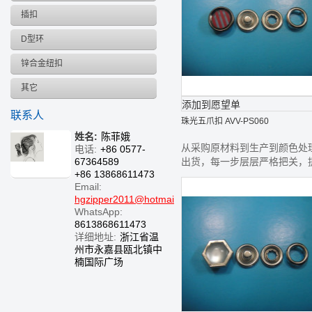
插扣
D型环
锌合金纽扣
其它
添加到愿望单
联系人
珠光五爪扣 AVV-PS060
姓名:
陈菲娥
从采购原材料到生产到颜色处
电话:
+86 0577-
67364589
出货，每一步层层严格把关，
+86 13868611473
最好的钮扣给您
Email:
hgzipper2011@hotmail.com
WhatsApp:
8613868611473
详细地址:
浙江省温
州市永嘉县瓯北镇中
楠国际广场