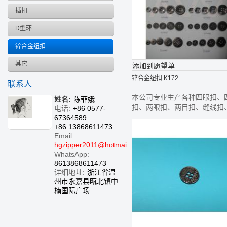
插扣
D型环
锌合金纽扣
其它
添加到愿望单
锌合金纽扣 K172
联系人
本公司专业生产各种四眼扣、
姓名:
陈菲娥
扣、两眼扣、两目扣、缝线扣
电话:
+86 0577-
67364589
线钮、款式齐全,欢迎前来选购
+86 13868611473
Email:
hgzipper2011@hotmail.com
WhatsApp:
8613868611473
详细地址:
浙江省温
州市永嘉县瓯北镇中
楠国际广场