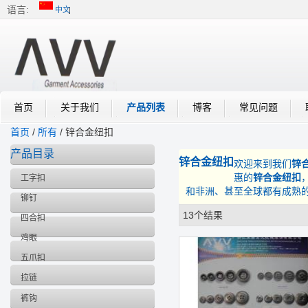
语言:
中文
中文
English
首页
关于我们
产品列表
博客
常见问题
首页
/
所有
/
锌合金纽扣
产品目录
锌合金纽扣
欢迎来到我们
锌
惠的
锌合金纽扣
工字扣
和非洲、甚至全球都有成熟
铆钉
13个结果
列表
四合扣
鸡眼
五爪扣
拉链
裤钩