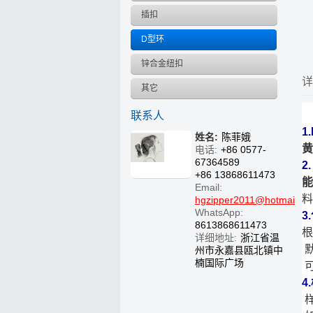
插扣
D型环
锌合金纽扣
详
其它
联系人
1
姓名:
陈菲娥
黄
电话:
+86 0577-
67364589
2
+86 13868611473
能
Email:
料
hgzipper2011@hotmail.c
WhatsApp:
3
8613868611473
根
详细地址:
浙江省温
州市永嘉县瓯北镇中
楠国际广场
可
4
样