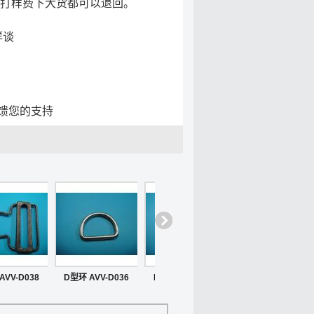
.打样费下大货都可以退回。
详谈
馈您的支持
AVV-D038
D型环 AVV-D036
D型环 AVV-D034
D型环 AVV-D033