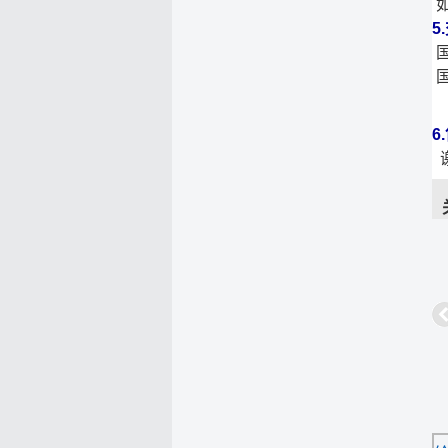
如
5
国
国
6
谢