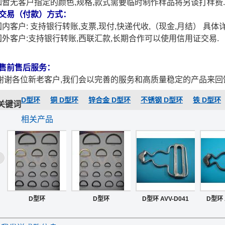
暂无客户指定的颜色,规格,款式需要临时制作样品将另谈打样费
.交易（付款）方式：
内客户: 支持银行转账,支票,现付,快递代收,（现金,月结） 具体
外客户:支持银行转账,西联汇款,长期合作可以使用信用证交易.
.售前售后服务：
谢各位新老客户,我们会以完善的服务和高质量稳定的产品来回
D型环
铜 D型环
锌合金 D型环
不锈钢 D型环
铁 D型环
关键词
相关产品
D型环
D型环
D型环 AVV-D041
D型环 