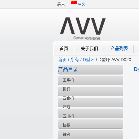
语言:
中文
中文
English
首页
关于我们
产品列表
首页
/
所有
/
D型环
/
D型环 AVV-D020
产品目录
D
工字扣
铆钉
四合扣
鸡眼
五爪扣
拉链
裤钩