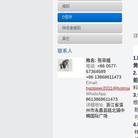
插扣
D型环
锌合金纽扣
详
其它
联系人
1
姓名:
陈菲娥
黄
电话:
+86 0577-
67364589
2
+86 13868611473
能
Email:
料
hgzipper2011@hotmail.c
WhatsApp:
3
8613868611473
根
详细地址:
浙江省温
州市永嘉县瓯北镇中
楠国际广场
可
4
样