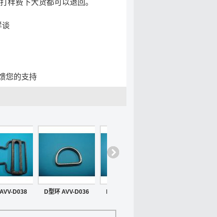
.打样费下大货都可以退回。
详谈
馈您的支持
AVV-D038
D型环 AVV-D036
D型环 AVV-D034
D型环 AVV-D033