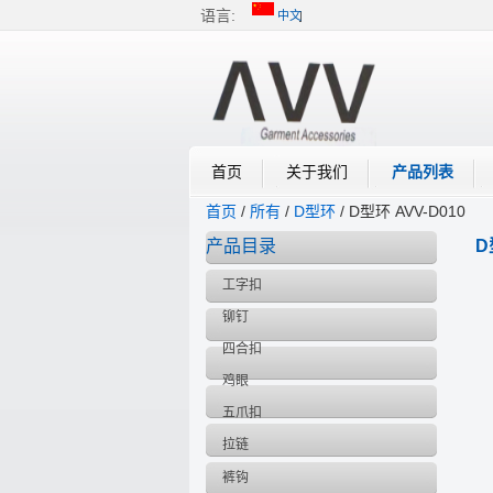
语言:
中文
中文
English
首页
关于我们
产品列表
首页
/
所有
/
D型环
/
D型环 AVV-D010
产品目录
D
工字扣
铆钉
四合扣
鸡眼
五爪扣
拉链
裤钩