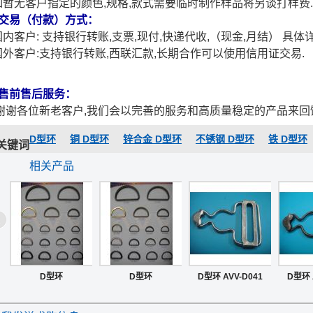
暂无客户指定的颜色,规格,款式需要临时制作样品将另谈打样费
.交易（付款）方式：
内客户: 支持银行转账,支票,现付,快递代收,（现金,月结） 具体
外客户:支持银行转账,西联汇款,长期合作可以使用信用证交易.
.售前售后服务：
谢各位新老客户,我们会以完善的服务和高质量稳定的产品来回
D型环
铜 D型环
锌合金 D型环
不锈钢 D型环
铁 D型环
关键词
相关产品
D型环
D型环
D型环 AVV-D041
D型环 