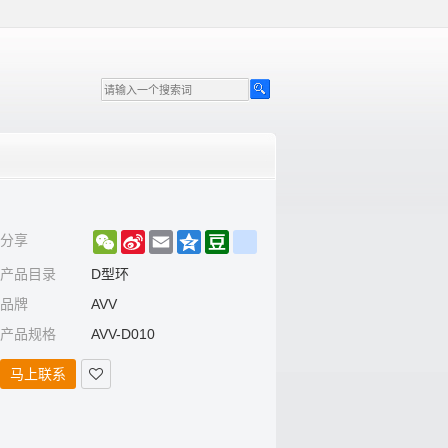
WeChat
Sina
Email
Qzone
Douban
renren
分享
Weibo
产品目录
D型环
品牌
AVV
产品规格
AVV-D010
马上联系