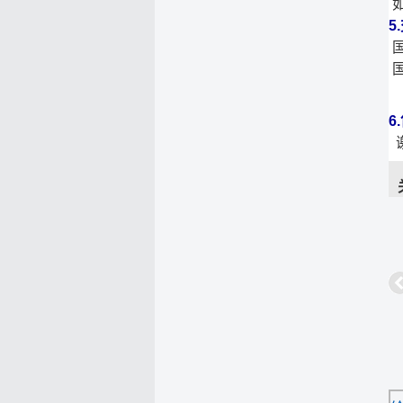
如
5
国
国
6
谢