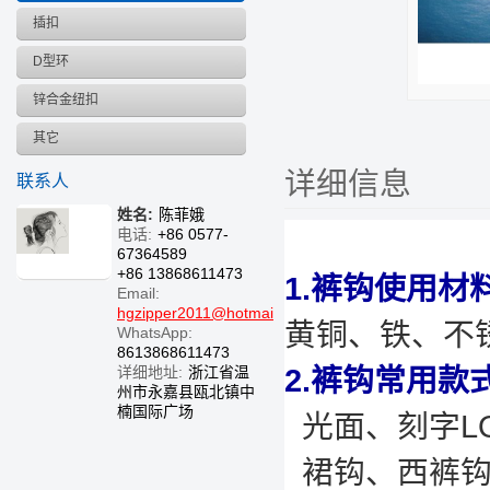
插扣
D型环
锌合金纽扣
其它
详细信息
联系人
姓名:
陈菲娥
电话:
+86 0577-
67364589
+86 13868611473
1.裤钩使用材
Email:
hgzipper2011@hotmail.com
黄铜、铁、不
WhatsApp:
8613868611473
详细地址:
浙江省温
2.裤钩常用款
州市永嘉县瓯北镇中
楠国际广场
光面、刻字L
裙钩、西裤钩