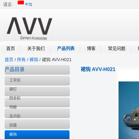
语言:
中文
中文
English
首页
关于我们
产品列表
博客
常见问题
首页
/
所有
/
裤钩
/
裙钩 AVV-H021
产品目录
裙钩 AVV-H021
工字扣
铆钉
四合扣
鸡眼
五爪扣
拉链
裤钩