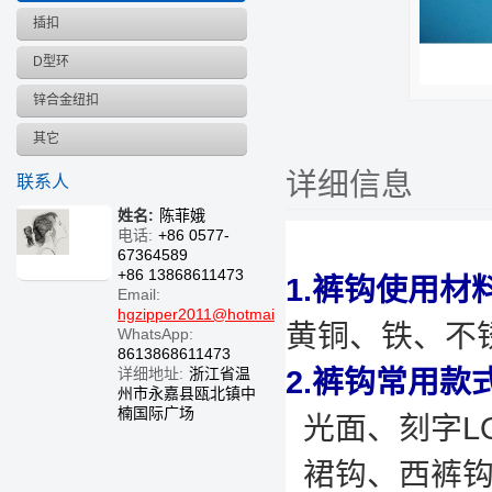
插扣
D型环
锌合金纽扣
其它
详细信息
联系人
姓名:
陈菲娥
电话:
+86 0577-
67364589
+86 13868611473
1.裤钩使用材
Email:
hgzipper2011@hotmail.com
黄铜、铁、不
WhatsApp:
8613868611473
详细地址:
浙江省温
2.裤钩常用款
州市永嘉县瓯北镇中
楠国际广场
光面、刻字L
裙钩、西裤钩