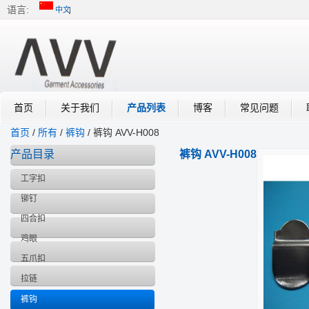
语言:
中文
中文
English
首页
关于我们
产品列表
博客
常见问题
首页
/
所有
/
裤钩
/
裤钩 AVV-H008
产品目录
裤钩 AVV-H008
工字扣
铆钉
四合扣
鸡眼
五爪扣
拉链
裤钩