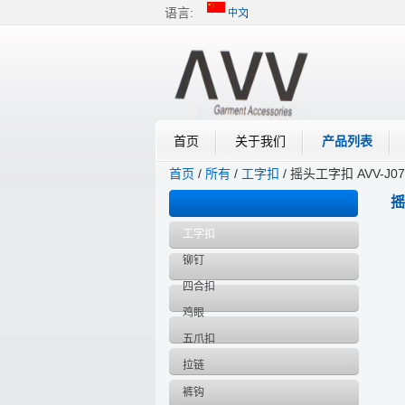
语言:
中文
中文
English
首页
关于我们
产品列表
首页
/
所有
/
工字扣
/
摇头工字扣 AVV-J07
产品目录
摇
工字扣
铆钉
四合扣
鸡眼
五爪扣
拉链
裤钩