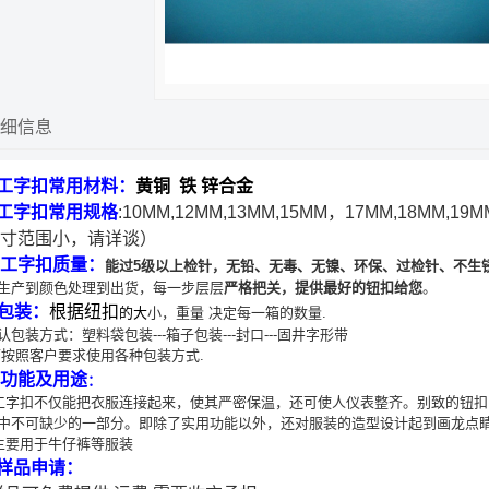
细信息
.工字扣常用材料：
黄铜 铁 锌合金
.工字扣常用规格
:10MM,12MM,13MM,15MM，17MM,18MM,
寸范围小，请详谈）
. 工字扣质量：
能过5级以上检针，
无铅、无毒、无镍、环保、过检针、不生
生产到颜色处理到出货，每一步层层
严格把关，提供最好的钮扣给您
。
.包装：
根据纽扣
om
的大
小，重量 决定每一箱的数量.
认包装方式：塑料袋包装---箱子包装---封口---固井字形带
可按照客户要求使用各种包装方式.
. 功能及用途
：
工字扣不仅能把衣服连接起来，使其严密保温，还可使人仪表整齐。别致的钮扣
中不可缺少的一部分。即除了实用功能以外，还对服装的造型设计起到画龙点
要用于牛仔裤等服装
.样品申请：