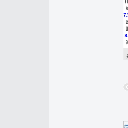
如
7
国
谢