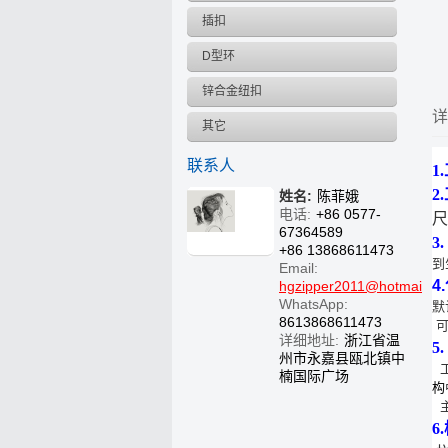
插扣
D型环
锌合金纽扣
详
其它
联系人
1
2
姓名:
陈菲娥
电话:
+86 0577-
尺
67364589
3
+86 13868611473
到
Email:
4
hgzipper2011@hotmail.c
WhatsApp:
默
8613868611473
详细地址:
浙江省温
5
州市永嘉县瓯北镇中
楠国际广场
构
主
6