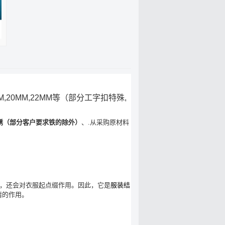
19MM,20MM,22MM等（部分工字扣特殊,
锈（部分客户要求铁的除外）
、.从采购原材料
，还会对衣服起点缀作用。因此，它是
服装结
睛的作用。