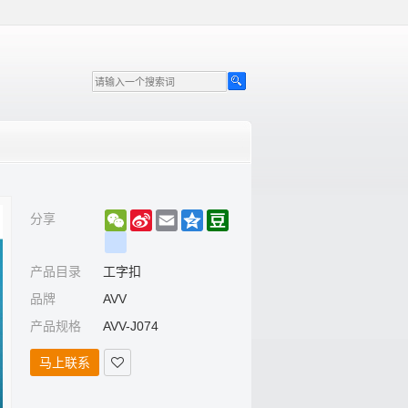
WeChat
Sina
Email
Qzone
Douban
分享
Weibo
renren
产品目录
工字扣
品牌
AVV
产品规格
AVV-J074
马上联系