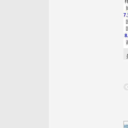
如
7
国
谢