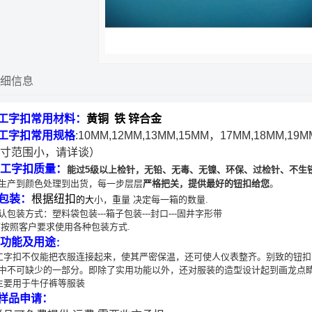
细信息
.工字扣常用材料：
黄铜 铁 锌合金
.工字扣常用规格
:10MM,12MM,13MM,15MM，17MM,18MM,
寸范围小，请详谈）
. 工字扣质量：
能过5级以上检针，
无铅、无毒、无镍、环保、过检针、不生
生产到颜色处理到出货，每一步层层
严格把关，提供最好的钮扣给您
。
.包装：
根据纽扣
om
的大
小，重量 决定每一箱的数量.
认包装方式：塑料袋包装---箱子包装---封口---固井字形带
可按照客户要求使用各种包装方式.
. 功能及用途
：
工字扣不仅能把衣服连接起来，使其严密保温，还可使人仪表整齐。别致的钮扣
中不可缺少的一部分。即除了实用功能以外，还对服装的造型设计起到画龙点
要用于牛仔裤等服装
.样品申请：