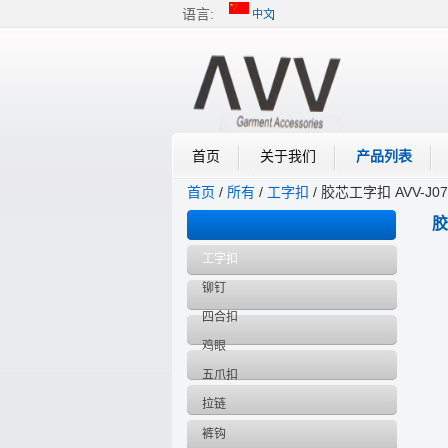
语言:
中文
中文
English
首页
关于我们
产品列表
首页
/
所有
/
工字扣
/
胶芯工字扣 AVV-J07
产品目录
胶
工字扣
铆钉
四合扣
鸡眼
五爪扣
拉链
裤钩