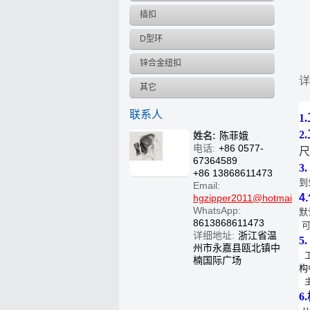
插扣
D型环
锌合金纽扣
详
其它
联系人
1
2
姓名:
陈菲娥
电话:
+86 0577-
尺
67364589
3
+86 13868611473
到
Email:
4
hgzipper2011@hotmail.c
WhatsApp:
默
8613868611473
详细地址:
浙江省温
5
州市永嘉县瓯北镇中
楠国际广场
构
主
6