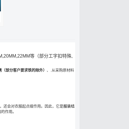
19MM,20MM,22MM等（部分工字扣特殊,
锈（部分客户要求铁的除外）
、.从采购原材料
，还会对衣服起点缀作用。因此，它是
服装结
睛的作用。