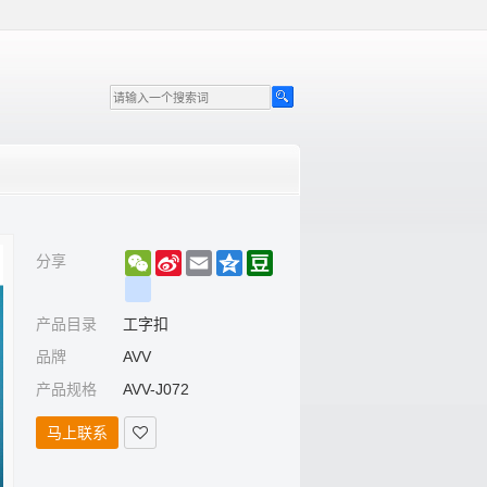
WeChat
Sina
Email
Qzone
Douban
分享
Weibo
renren
产品目录
工字扣
品牌
AVV
产品规格
AVV-J072
马上联系