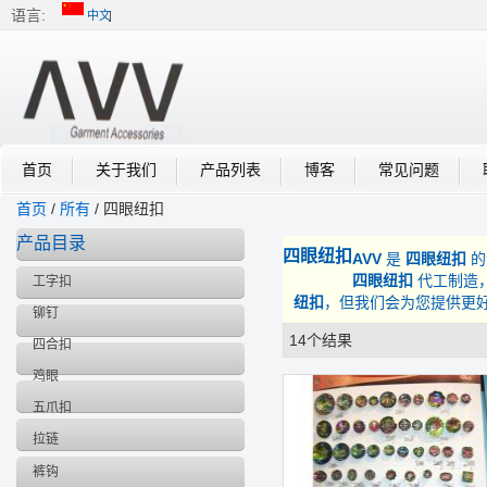
语言:
中文
中文
English
首页
关于我们
产品列表
博客
常见问题
首页
/
所有
/
四眼纽扣
产品目录
四眼纽扣
AVV
是
四眼纽扣
的
四眼纽扣
代工制造
工字扣
纽扣
，但我们会为您提供更
铆钉
14个结果
列表
四合扣
鸡眼
五爪扣
拉链
裤钩