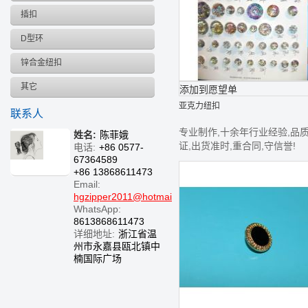
插扣
D型环
锌合金纽扣
其它
添加到愿望单
亚克力纽扣
联系人
专业制作,十余年行业经验,品
姓名:
陈菲娥
证,出货准时,重合同,守信誉!
电话:
+86 0577-
67364589
+86 13868611473
Email:
hgzipper2011@hotmail.com
WhatsApp:
8613868611473
详细地址:
浙江省温
州市永嘉县瓯北镇中
楠国际广场