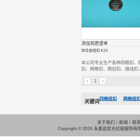
添加到愿望单
锌合金纽扣 K33
本公司专业生产各种四眼扣、
扣、两眼扣、两目扣、缝线扣
线钮、款式齐全,欢迎前来选购
1
四眼纽扣
两眼纽
关键词
关于我们
新闻
联
Copyright © 2026
永嘉县宏光拉链服饰有