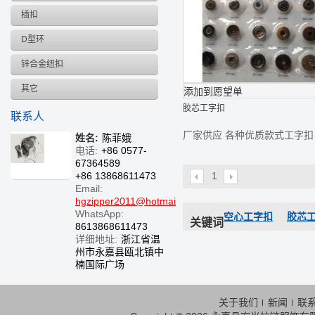
插扣
D型环
锌合金纽扣
其它
添加到愿望单
胶芯工字扣
联系人
厂家供应 各种优质款式工字扣
姓名:
陈菲娥
电话:
+86 0577-
67364589
+86 13868611473
1
Email:
hgzipper2011@hotmail.com
WhatsApp:
空心工字扣
胶芯
关键词
8613868611473
详细地址:
浙江省温
州市永嘉县瓯北镇中
楠国际广场
关于我们
新闻
联