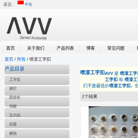
语言:
中文
中文
English
首页
关于我们
产品列表
博客
常见问题
首页
/
所有
/
喷漆工字扣
产品目录
喷漆工字扣
AVV
是
喷漆工字
工字扣
和
喷漆工
工字扣
们不是最低价
喷漆工字扣
，
铆钉
2个结果
列表
四合扣
鸡眼
五爪扣
拉链
裤钩