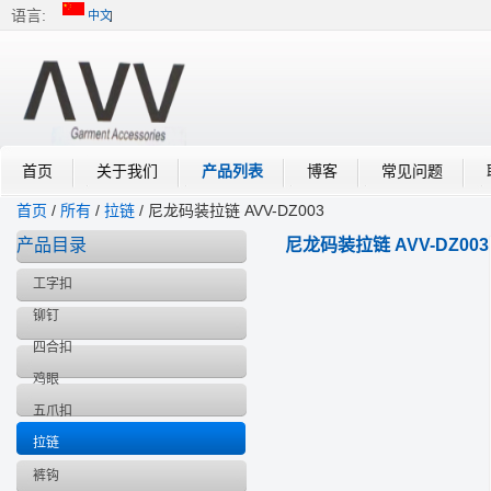
语言:
中文
中文
English
首页
关于我们
产品列表
博客
常见问题
首页
/
所有
/
拉链
/
尼龙码装拉链 AVV-DZ003
产品目录
尼龙码装拉链 AVV-DZ003
工字扣
铆钉
四合扣
鸡眼
五爪扣
拉链
裤钩