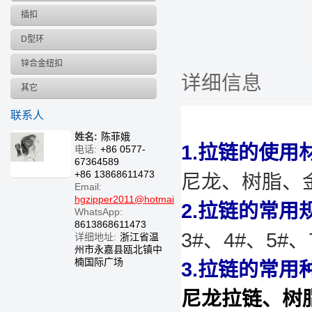
插扣
D型环
锌合金纽扣
详细信息
其它
联系人
姓名:
陈菲娥
1.拉链的使用
电话:
+86 0577-
67364589
+86 13868611473
尼龙、树脂、
Email:
hgzipper2011@hotmail.com
2.拉链的常用
WhatsApp:
8613868611473
3#、4#、5#、
详细地址:
浙江省温
州市永嘉县瓯北镇中
楠国际广场
3.拉链的常用
尼龙拉链、树