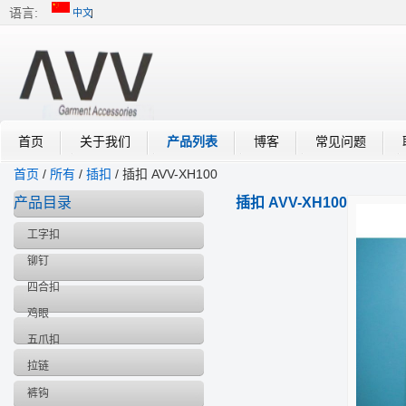
语言:
中文
中文
English
首页
关于我们
产品列表
博客
常见问题
首页
/
所有
/
插扣
/
插扣 AVV-XH100
产品目录
插扣 AVV-XH100
工字扣
铆钉
四合扣
鸡眼
五爪扣
拉链
裤钩