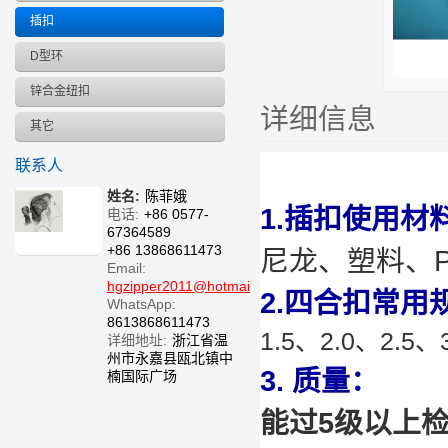
插扣
D型环
锌合金纽扣
详细信息
其它
联系人
姓名:
陈菲娥
1.插扣使用材
电话:
+86 0577-
67364589
+86 13868611473
尼龙、塑料、
Email:
hgzipper2011@hotmail.com
2.四合扣常用
WhatsApp:
8613868611473
1.5、2.0、2.5、
详细地址:
浙江省温
州市永嘉县瓯北镇中
3. 质量：
楠国际广场
能过5级以上