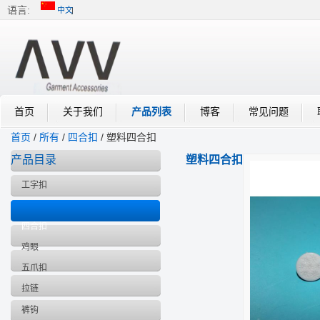
语言:
中文
中文
English
首页
关于我们
产品列表
博客
常见问题
首页
/
所有
/
四合扣
/
塑料四合扣
产品目录
塑料四合扣
工字扣
铆钉
四合扣
鸡眼
五爪扣
拉链
裤钩