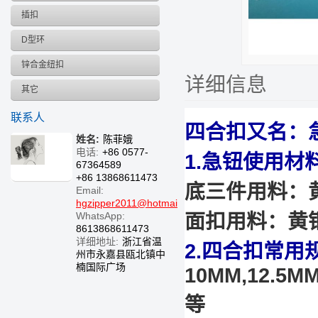
插扣
D型环
锌合金纽扣
详细信息
其它
联系人
四合扣又名：急
姓名:
陈菲娥
电话:
+86 0577-
1.急钮使用材
67364589
+86 13868611473
底三件用料：
Email:
hgzipper2011@hotmail.com
WhatsApp:
面扣用料：黄
8613868611473
详细地址:
浙江省温
2.四合扣常用
州市永嘉县瓯北镇中
楠国际广场
10MM,12.5M
等